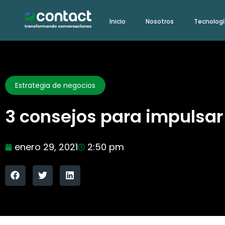
Ir
Inicio
Nosotros
Tecnolog
al
contenido
Estrategia de negocios
3 consejos para impulsar 
enero 29, 2021
2:50 pm