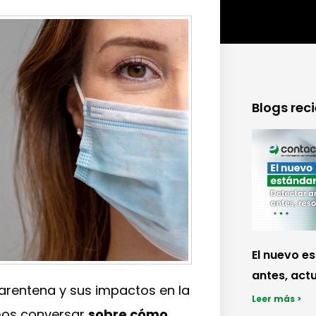
Blogs rec
El nuevo e
antes, actu
uarentena y sus impactos en la
Leer más >
mos conversar
sobre cómo