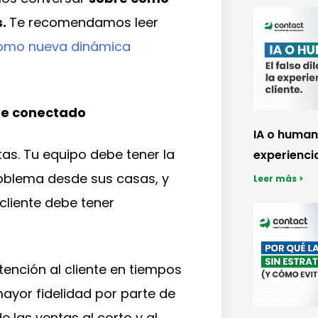
s.
Te recomendamos leer
 como nueva dinámica
nte conectado
IA o humano
ntas. Tu equipo debe tener la
experiencia
oblema desde sus casas, y
Leer más >
cliente debe tener
nción al cliente en tiempos
mayor fidelidad por parte de
e las ventas al corto y al