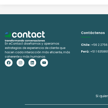
Contáctenos
En eContact diseñamos y operamos
Chile:
+56 2 2756
estrategias de experiencia de cliente que
Perú:
+51 1 63586
hacen cada interacción más eficiente, más
coherente y más humanas.
F
I
L
Y
a
n
i
o
c
s
n
u
e
t
k
t
b
a
e
u
o
g
d
b
o
r
i
e
k
a
n
m
Si qui