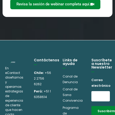
Revisa la sesión de webinar completa aquí.
Contáctenos
Links de
Suscríbete
ayuda
a nuestro
Newsletter
En
eContact
Chile:
+56
Canal de
diseñamos
2 2756
Correo
y
Denuncia
6262
electrónico
operamos
Canal de
estrategias
Perú:
+51 1
Sana
de
6358614
experiencia
Convivencia
de cliente
Programa
que hacen
Suscribir
de
cada