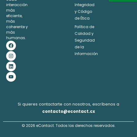
interacción
Integridad
Alternative:
más
y Código
eficiente,
de Ética
más
coherente y
Política de
más
Calidad y
humanas.
Seguridad
F
I
L
Y
a
n
i
o
de la
c
s
n
u
Información
e
t
k
t
b
a
e
u
o
g
d
b
o
r
i
e
k
a
n
m
Si quieres contactarte con nosotros, escríbenos a
contacto@econtact.cx
© 2026 eContact. Todos los derechos reservados.