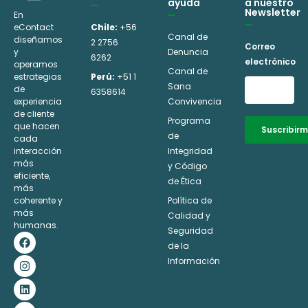
ayuda
a nuestro
Newsletter
En
eContact
Chile:
+56
Canal de
diseñamos
2 2756
Correo
y
Denuncia
6262
electrónico
operamos
Canal de
estrategias
Perú:
+51 1
Sana
de
6358614
experiencia
Convivencia
de cliente
Programa
que hacen
Suscribir
de
cada
interacción
Integridad
Alternative:
más
y Código
eficiente,
de Ética
más
coherente y
Política de
más
Calidad y
humanas.
Seguridad
F
I
L
Y
a
n
i
o
de la
c
s
n
u
Información
e
t
k
t
b
a
e
u
o
g
d
b
o
r
i
e