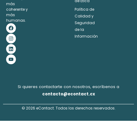
de Ética
más
coherente y
Política de
más
Calidad y
humanas.
Seguridad
F
I
L
Y
a
n
i
o
de la
c
s
n
u
Información
e
t
k
t
b
a
e
u
o
g
d
b
o
r
i
e
k
a
n
m
Si quieres contactarte con nosotros, escríbenos a
contacto@econtact.cx
© 2026 eContact. Todos los derechos reservados.