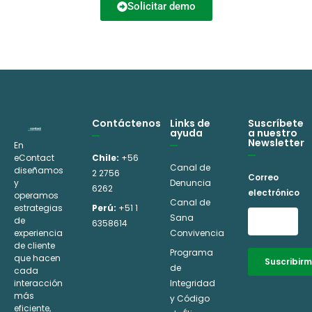
Solicitar demo
a
n
e
A
j
o
c
l
e
t
t
r
e
ó
r
n
Contáctenos
Links de
Suscríbete
ayuda
a nuestro
n
i
Newsletter
En
a
eContact
Chile:
+56
c
Canal de
diseñamos
2 2756
t
Correo
y
Denuncia
o
6262
electrónico
operamos
i
Canal de
estrategias
Perú:
+51 1
v
Sana
de
6358614
experiencia
Convivencia
e
de cliente
Programa
que hacen
:
Suscribir
de
cada
interacción
Integridad
Alternative:
más
y Código
eficiente,