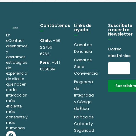
Contáctenos
Links de
Suscríbete
ayuda
a nuestro
Newsletter
En
eContact
Chile:
+56
Canal de
diseñamos
2 2756
Correo
y
Denuncia
6262
electrónico
operamos
Canal de
estrategias
Perú:
+51 1
Sana
de
6358614
experiencia
Convivencia
de cliente
Programa
que hacen
Suscribir
de
cada
interacción
Integridad
Alternative:
más
y Código
eficiente,
de Ética
más
coherente y
Política de
más
Calidad y
humanas.
Seguridad
F
I
L
Y