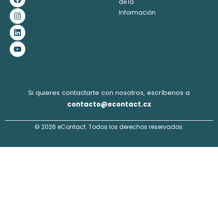
a
n
i
o
de la
c
s
n
u
Información
e
t
k
t
b
a
e
u
o
g
d
b
o
r
i
e
k
a
n
m
Si quieres contactarte con nosotros, escríbenos a
contacto@econtact.cx
© 2026 eContact. Todos los derechos reservados.