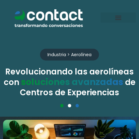
Ir
al
contenido
Industria > Aerolínea
Revolucionando las aerolíneas
soluciones avanzadas
con
de
Centros de Experiencias