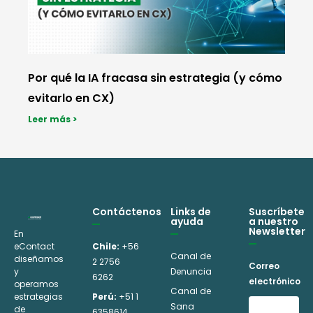
Por qué la IA fracasa sin estrategia (y cómo
evitarlo en CX)
Leer más >
Contáctenos
Links de
Suscríbete
ayuda
a nuestro
Newsletter
En
eContact
Chile:
+56
Canal de
diseñamos
2 2756
Correo
y
Denuncia
6262
electrónico
operamos
Canal de
estrategias
Perú:
+51 1
Sana
de
6358614