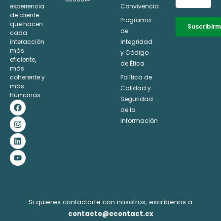
experiencia
Convivencia
de cliente
Programa
que hacen
Suscribir
de
cada
interacción
Integridad
Alternative:
más
y Código
eficiente,
de Ética
más
coherente y
Política de
más
Calidad y
humanas.
Seguridad
F
I
L
Y
a
n
i
o
de la
c
s
n
u
Información
e
t
k
t
b
a
e
u
o
g
d
b
o
r
i
e
k
a
n
m
Si quieres contactarte con nosotros, escríbenos a
contacto@econtact.cx