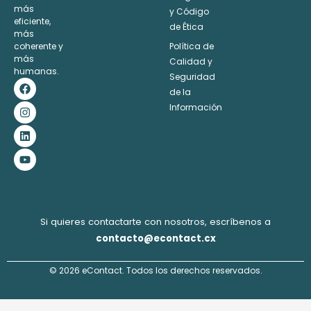
más
y Código
eficiente,
de Ética
más
coherente y
Política de
más
Calidad y
humanas.
Seguridad
F
I
L
Y
a
n
i
o
de la
c
s
n
u
Información
e
t
k
t
b
a
e
u
o
g
d
b
o
r
i
e
k
a
n
m
Si quieres contactarte con nosotros, escríbenos a
contacto@econtact.cx
© 2026 eContact. Todos los derechos reservados.