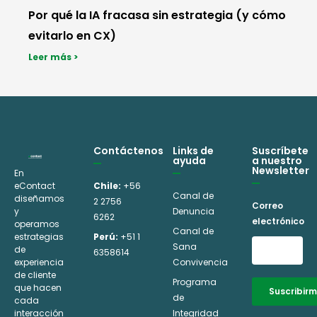
Por qué la IA fracasa sin estrategia (y cómo
evitarlo en CX)
Leer más >
Contáctenos
Links de
Suscríbete
ayuda
a nuestro
Newsletter
En
eContact
Chile:
+56
Canal de
diseñamos
2 2756
Correo
y
Denuncia
6262
electrónico
operamos
Canal de
estrategias
Perú:
+51 1
Sana
de
6358614
experiencia
Convivencia
de cliente
Programa
que hacen
Suscribir
de
cada
interacción
Integridad
Alternative: