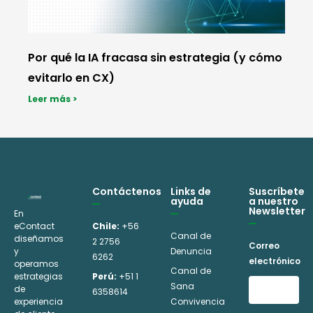
Por qué la IA fracasa sin estrategia (y cómo
evitarlo en CX)
Leer más >
Contáctenos
Links de
Suscríbete
ayuda
a nuestro
Newsletter
En
eContact
Chile:
+56
Canal de
diseñamos
2 2756
Correo
y
Denuncia
6262
electrónico
operamos
Canal de
estrategias
Perú:
+51 1
Sana
de
6358614
experiencia
Convivencia