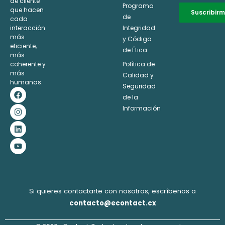
de cliente
Programa
que hacen
Suscribir
de
cada
interacción
Integridad
Alternative:
más
y Código
eficiente,
de Ética
más
coherente y
Política de
más
Calidad y
humanas.
Seguridad
F
I
L
Y
a
n
i
o
de la
c
s
n
u
Información
e
t
k
t
b
a
e
u
o
g
d
b
o
r
i
e
k
a
n
m
Si quieres contactarte con nosotros, escríbenos a
contacto@econtact.cx