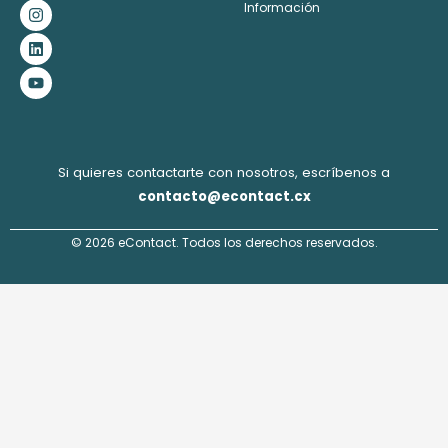
c
s
n
u
Información
e
t
k
t
b
a
e
u
o
g
d
b
o
r
i
e
k
a
n
m
Si quieres contactarte con nosotros, escríbenos a
contacto@econtact.cx
© 2026 eContact. Todos los derechos reservados.