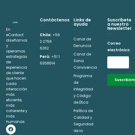
Contáctenos
Links de
Suscríbete
ayuda
a nuestro
Newsletter
En
eContact
Chile:
+56
Canal de
diseñamos
2 2756
Correo
y
Denuncia
6262
electrónico
operamos
Canal de
estrategias
Perú:
+51 1
Sana
de
6358614
experiencia
Convivencia
de cliente
Programa
que hacen
Suscribir
de
cada
interacción
Integridad
Alternative:
más
y Código
eficiente,
de Ética
más
coherente y
Política de
más
Calidad y
humanas.
Seguridad
F
I
L
Y
a
n
i
o
de la