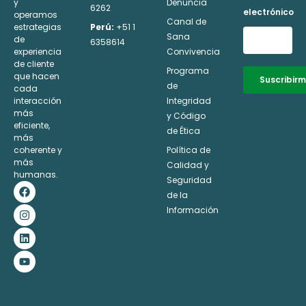
y
Denuncia
6262
electrónico
operamos
Canal de
estrategias
Perú:
+51 1
Sana
de
6358614
experiencia
Convivencia
de cliente
Programa
que hacen
Suscribir
de
cada
interacción
Integridad
Alternative:
más
y Código
eficiente,
de Ética
más
coherente y
Política de
más
Calidad y
humanas.
Seguridad
F
I
L
Y
a
n
i
o
de la
c
s
n
u
Información
e
t
k
t
b
a
e
u
o
g
d
b
o
r
i
e
k
a
n
m