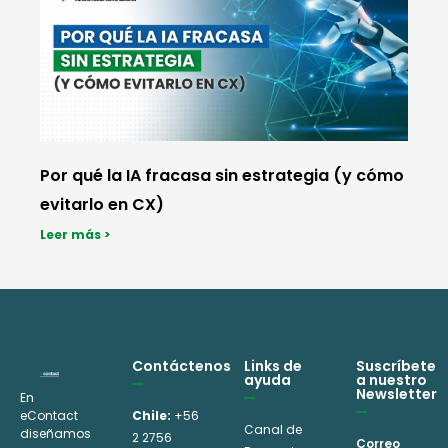
Por qué la IA fracasa sin estrategia (y cómo
evitarlo en CX)
Leer más >
Contáctenos
Links de
Suscríbete
ayuda
a nuestro
Newsletter
En
eContact
Chile:
+56
Canal de
diseñamos
2 2756
Correo