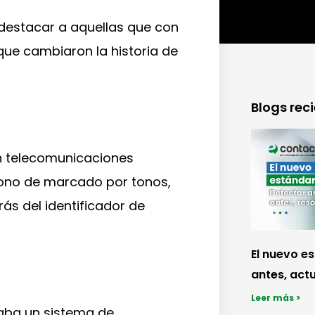
s destacar a aquellas que con
que cambiaron la historia de
Blogs rec
en telecomunicaciones
léfono de marcado por tonos,
rás del identificador de
El nuevo e
antes, actu
Leer más >
taba un sistema de