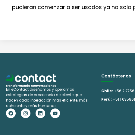
pudieran comenzar a ser usados ya no solo po
Contáctenos
En eContact diseñamos y operamos
Chile:
+56 2 2756
estrategias de experiencia de cliente que
Perú:
+51 1 63586
hacen cada interacción más eficiente, más
coherente y más humanas.
F
I
L
Y
a
n
i
o
c
s
n
u
e
t
k
t
b
a
e
u
o
g
d
b