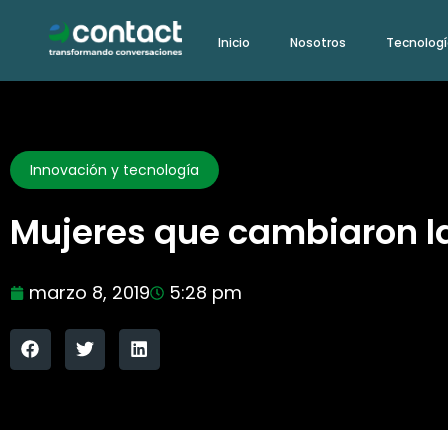
Ir
Inicio
Nosotros
Tecnolog
al
contenido
Innovación y tecnología
Mujeres que cambiaron la
marzo 8, 2019
5:28 pm