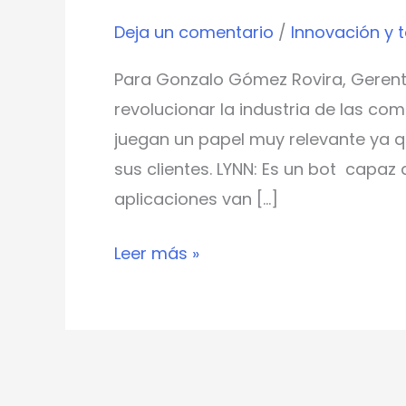
autómata
Deja un comentario
/
Innovación y 
que
está
Para Gonzalo Gómez Rovira, Gerent
revolucionando
revolucionar la industria de las c
la
juegan un papel muy relevante ya q
industria
sus clientes. LYNN: Es un bot capaz d
de
aplicaciones van […]
las
comunicaciones
Leer más »