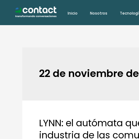
Ir
Inicio
Nosotros
Tecnolog
al
contenido
22 de noviembre de
LYNN: el autómata qu
LYNN:
el
industria de las com