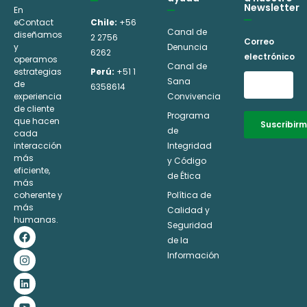
Newsletter
En
eContact
Chile:
+56
Canal de
diseñamos
2 2756
Correo
y
Denuncia
6262
electrónico
operamos
Canal de
estrategias
Perú:
+51 1
Sana
de
6358614
experiencia
Convivencia
de cliente
Programa
que hacen
Suscribir
de
cada
interacción
Integridad
Alternative:
más
y Código
eficiente,
de Ética
más
coherente y
Política de
más
Calidad y
humanas.
Seguridad
F
I
L
Y
a
n
i
o
de la
c
s
n
u
Información
e
t
k
t
b
a
e
u
o
g
d
b
o
r
i
e