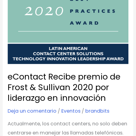
&
Sullivan
2020
por
liderazgo
en
innovación
eContact Recibe premio de
Frost & Sullivan 2020 por
liderazgo en innovación
Deja un comentario
/
Eventos
/
brandbits
Actualmente, los contact centers, no solo deben
centrarse en manejar las llamadas telefónicas.