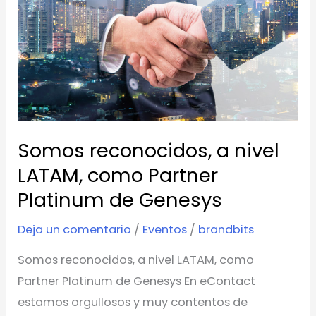
nivel
LATAM,
como
Partner
Platinum
de
Genesys
Somos reconocidos, a nivel
LATAM, como Partner
Platinum de Genesys
Deja un comentario
/
Eventos
/
brandbits
Somos reconocidos, a nivel LATAM, como
Partner Platinum de Genesys En eContact
estamos orgullosos y muy contentos de