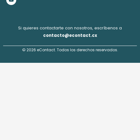
k
a
n
m
Si quieres contactarte con nosotros, escríbenos a
contacto@econtact.cx
© 2026 eContact. Todos los derechos reservados.