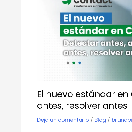
estándar
en
CX:
detectar
antes,
actuar
antes,
resolver
antes
El nuevo estándar en 
antes, resolver antes
Deja un comentario
/
Blog
/
brandbi