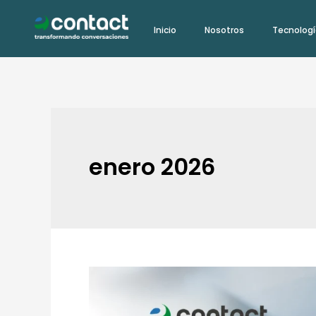
Ir
Inicio
Nosotros
Tecnolog
al
contenido
enero 2026
El
nuevo