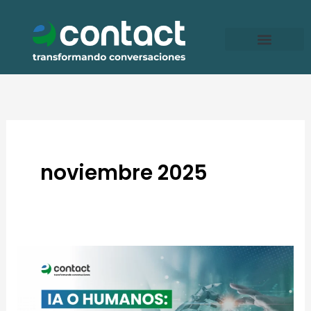
Ir
al
contenido
noviembre 2025
IA
o
humanos: