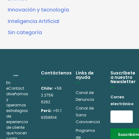
Innovación y tecnología
Inteligencia Artificial
Sin categoría
Contáctenos
Links de
Suscríbete
ayuda
a nuestro
Newsletter
En
eContact
Chile:
+56
Canal de
diseñamos
2 2756
Correo
y
Denuncia
6262
electrónico
operamos
Canal de
estrategias
Perú:
+51 1
Sana
de
6358614
experiencia
Convivencia
de cliente
Programa
que hacen
Suscribir
de
cada