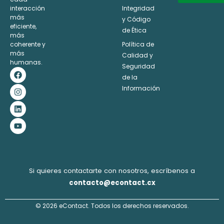
interacción
Integridad
Alternative:
más
y Código
eficiente,
de Ética
más
coherente y
Política de
más
Calidad y
humanas.
Seguridad
F
I
L
Y
a
n
i
o
de la
c
s
n
u
Información
e
t
k
t
b
a
e
u
o
g
d
b
o
r
i
e
k
a
n
m
Si quieres contactarte con nosotros, escríbenos a
contacto@econtact.cx
© 2026 eContact. Todos los derechos reservados.