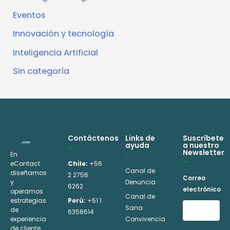
Eventos
Innovación y tecnología
Inteligencia Artificial
Sin categoría
Contáctenos
Links de
Suscríbete
ayuda
a nuestro
Newsletter
En
eContact
Chile:
+56
Canal de
diseñamos
2 2756
Correo
y
Denuncia
6262
electrónico
operamos
Canal de
estrategias
Perú:
+51 1
Sana
de
6358614
experiencia
Convivencia
de cliente