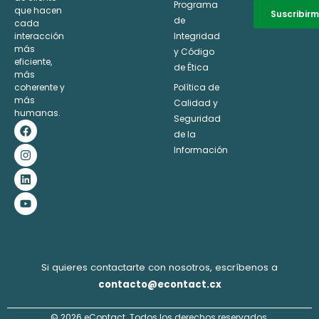
Programa
que hacen
Suscribir
de
cada
interacción
Integridad
Alternative:
más
y Código
eficiente,
de Ética
más
coherente y
Política de
más
Calidad y
humanas.
Seguridad
F
I
L
Y
a
n
i
o
de la
c
s
n
u
Información
e
t
k
t
b
a
e
u
o
g
d
b
o
r
i
e
k
a
n
m
Si quieres contactarte con nosotros, escríbenos a
contacto@econtact.cx
© 2026 eContact. Todos los derechos reservados.