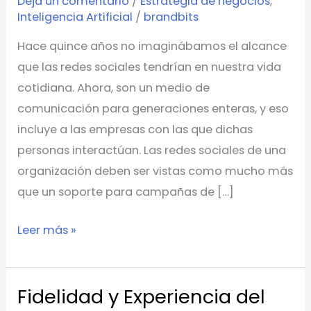
Deja un comentario
/
Estrategia de negocios
,
las
Inteligencia Artificial
/
brandbits
redes
Hace quince años no imaginábamos el alcance
sociales
que las redes sociales tendrían en nuestra vida
cotidiana. Ahora, son un medio de
comunicación para generaciones enteras, y eso
incluye a las empresas con las que dichas
personas interactúan. Las redes sociales de una
organización deben ser vistas como mucho más
que un soporte para campañas de […]
Leer más »
Fidelidad y Experiencia del
Fidelidad