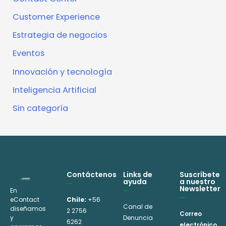
Customer Experience
Estrategia de negocios
Eventos
Innovación y tecnología
Inteligencia Artificial
Sin categoría
Contáctenos
Links de
Suscríbete
ayuda
a nuestro
Newsletter
En
eContact
Chile:
+56
Canal de
diseñamos
2 2756
Correo
y
Denuncia
6262
electrónico