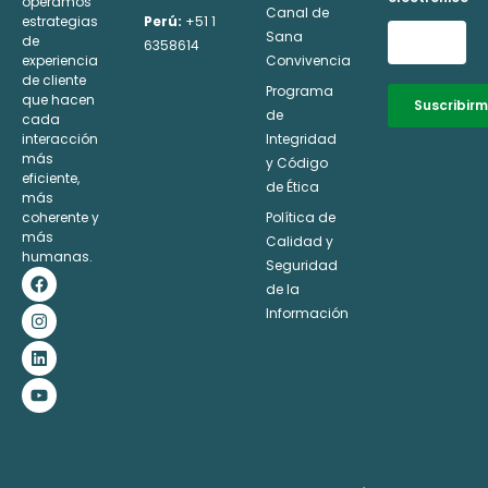
operamos
Canal de
estrategias
Perú:
+51 1
Sana
de
6358614
experiencia
Convivencia
de cliente
Programa
que hacen
Suscribir
de
cada
interacción
Integridad
Alternative:
más
y Código
eficiente,
de Ética
más
coherente y
Política de
más
Calidad y
humanas.
Seguridad
F
I
L
Y
a
n
i
o
de la
c
s
n
u
Información
e
t
k
t
b
a
e
u
o
g
d
b
o
r
i
e
k
a
n
m