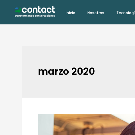
Ir
Inicio
Nosotros
Tecnolog
al
contenido
marzo 2020
La
experiencia