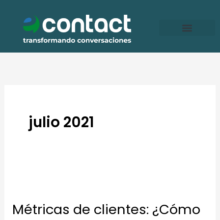
Ir
al
contenido
julio 2021
Métricas
de
Métricas de clientes: ¿Cómo
clientes: