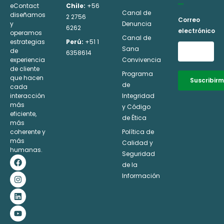
eContact
Chile:
+56
Canal de
diseñamos
2 2756
Correo
y
Denuncia
6262
electrónico
operamos
Canal de
estrategias
Perú:
+51 1
Sana
de
6358614
experiencia
Convivencia
de cliente
Programa
que hacen
Suscribir
de
cada
interacción
Integridad
Alternative:
más
y Código
eficiente,
de Ética
más
coherente y
Política de
más
Calidad y
humanas.
Seguridad
F
I
L
Y
a
n
i
o
de la
c
s
n
u
Información
e
t
k
t
b
a
e
u
o
g
d
b
o
r
i
e
k
a
n
m