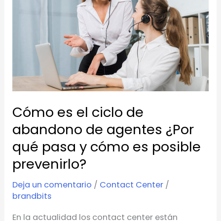
ciclo
de
abandono
de
agentes
¿Por
qué
Cómo es el ciclo de
pasa
abandono de agentes ¿Por
y
qué pasa y cómo es posible
cómo
es
prevenirlo?
posible
Deja un comentario
/
Contact Center
/
prevenirlo?
brandbits
En la actualidad los contact center están