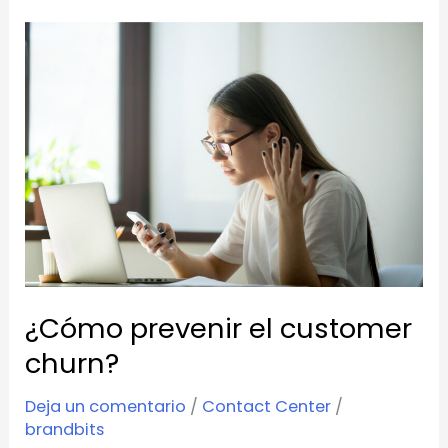
¿Cómo
prevenir
el
customer
churn?
¿Cómo prevenir el customer
churn?
Deja un comentario
/
Contact Center
/
brandbits