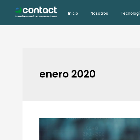
Ir
Inicio
Nosotros
Tecnolog
al
contenido
enero 2020
4
tendencias