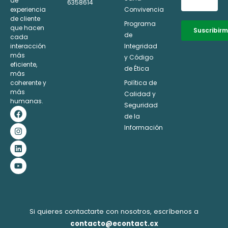
de
6358614
experiencia
Convivencia
de cliente
Programa
que hacen
Suscribir
de
cada
interacción
Integridad
Alternative:
más
y Código
eficiente,
de Ética
más
coherente y
Política de
más
Calidad y
humanas.
Seguridad
F
I
L
Y
a
n
i
o
de la
c
s
n
u
Información
e
t
k
t
b
a
e
u
o
g
d
b
o
r
i
e
k
a
n
m
Si quieres contactarte con nosotros, escríbenos a
contacto@econtact.cx