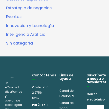
Estrategia de negocios
Eventos
Innovación y tecnología
Inteligencia Artificial
Sin categoría
Contáctenos
Links de
Suscríbete
ayuda
a nuestro
Newsletter
En
eContact
Chile:
+56
Canal de
diseñamos
2 2756
Correo
y
Denuncia
6262
electrónico
operamos
Canal de
estrategias
Perú:
+51 1
Sana