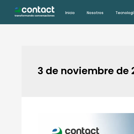
Ir
Inicio
Nosotros
Tecnolog
al
contenido
3 de noviembre de 
Por
qué