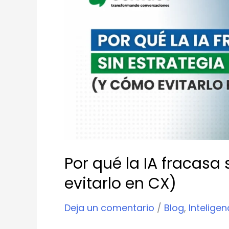
la
IA
fracasa
sin
estrategia
(y
cómo
evitarlo
en
CX)
Por qué la IA fracasa
evitarlo en CX)
Deja un comentario
/
Blog
,
Inteligenc