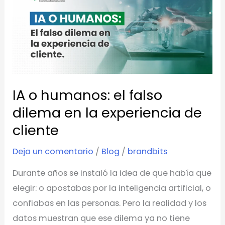
o
humanos:
el
falso
dilema
en
IA o humanos: el falso
la
experiencia
dilema en la experiencia de
de
cliente
cliente
Deja un comentario
/
Blog
/
brandbits
Durante años se instaló la idea de que había que
elegir: o apostabas por la inteligencia artificial, o
confiabas en las personas. Pero la realidad y los
datos muestran que ese dilema ya no tiene