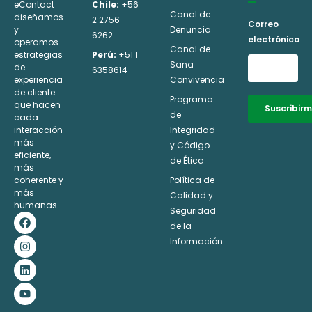
eContact
Chile:
+56
Canal de
diseñamos
2 2756
Correo
y
Denuncia
6262
electrónico
operamos
Canal de
estrategias
Perú:
+51 1
Sana
de
6358614
experiencia
Convivencia
de cliente
Programa
que hacen
Suscribir
de
cada
interacción
Integridad
Alternative:
más
y Código
eficiente,
de Ética
más
coherente y
Política de
más
Calidad y
humanas.
Seguridad
F
I
L
Y
a
n
i
o
de la
c
s
n
u
Información
e
t
k
t
b
a
e
u
o
g
d
b
o
r
i
e
k
a
n
m