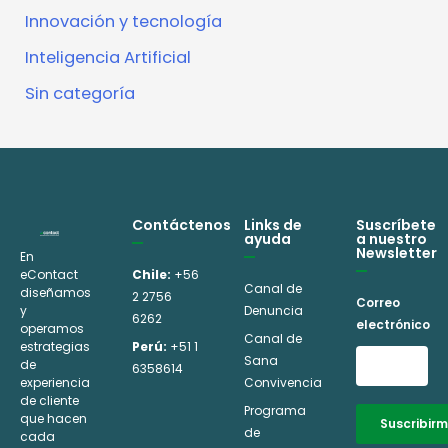
Innovación y tecnología
Inteligencia Artificial
Sin categoría
Contáctenos
Links de
Suscríbete
ayuda
a nuestro
Newsletter
En
eContact
Chile:
+56
Canal de
diseñamos
2 2756
Correo
y
Denuncia
6262
electrónico
operamos
Canal de
estrategias
Perú:
+51 1
Sana
de
6358614
experiencia
Convivencia
de cliente
Programa
que hacen
Suscribir
de
cada