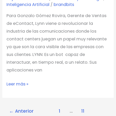
Inteligencia Artificial
/
brandbits
revolucionando
la
Para Gonzalo Gómez Rovira, Gerente de Ventas
industria
de eContact, Lynn viene a revolucionar la
de
industria de las comunicaciones donde los
las
contact centers juegan un papel muy relevante
comunicaciones
ya que son la cara visible de las empresas con
sus clientes. LYNN: Es un bot capaz de
interactuar, en tiempo real, a un relato. Sus
aplicaciones van
Leer más »
←
Anterior
1
…
11
12