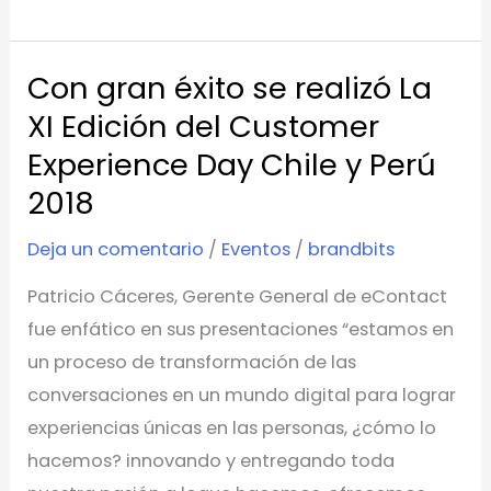
Con gran éxito se realizó La
Con
gran
XI Edición del Customer
éxito
Experience Day Chile y Perú
se
2018
realizó
La
Deja un comentario
/
Eventos
/
brandbits
XI
Patricio Cáceres, Gerente General de eContact
Edición
fue enfático en sus presentaciones “estamos en
del
un proceso de transformación de las
Customer
conversaciones en un mundo digital para lograr
Experience
experiencias únicas en las personas, ¿cómo lo
Day
hacemos? innovando y entregando toda
Chile