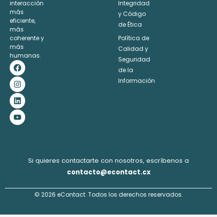
interacción
Integridad
Alternative:
más
y Código
eficiente,
de Ética
más
coherente y
Política de
más
Calidad y
humanas.
Seguridad
F
I
L
Y
a
n
i
o
de la
c
s
n
u
Información
e
t
k
t
b
a
e
u
o
g
d
b
o
r
i
e
k
a
n
m
Si quieres contactarte con nosotros, escríbenos a
contacto@econtact.cx
© 2026 eContact. Todos los derechos reservados.