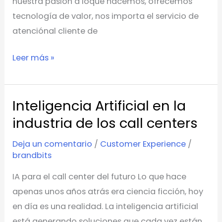
nuestra pasión a loque hacemos, ofrecemos
y
tecnología de valor, nos importa el servicio de
Perú
atenciónal cliente de
2018
Leer más »
Inteligencia Artificial en la
Inteligencia
Artificial
industria de los call centers
en
Deja un comentario
/
Customer Experience
/
la
brandbits
industria
IA para el call center del futuro Lo que hace
de
apenas unos años atrás era ciencia ficción, hoy
los
en día es una realidad. La inteligencia artificial
call
está generando soluciones que cada vez están