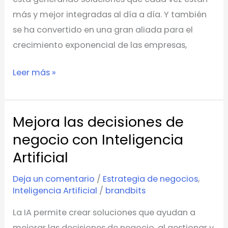
centers
más y mejor integradas al día a día. Y también
se ha convertido en una gran aliada para el
crecimiento exponencial de las empresas,
Leer más »
Mejora las decisiones de
Mejora
las
negocio con Inteligencia
decisiones
Artificial
de
Deja un comentario
/
Estrategia de negocios
,
negocio
Inteligencia Artificial
/
brandbits
con
Inteligencia
La IA permite crear soluciones que ayudan a
Artificial
mejorar las decisiones de negocio, al gestionar y