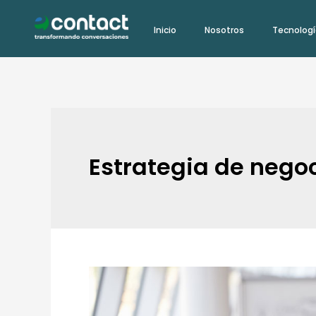
Ir
Inicio
Nosotros
Tecnolog
al
contenido
Estrategia de nego
Claves
para